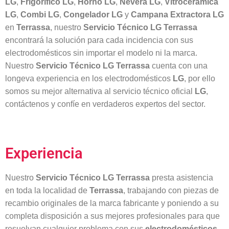
LG
,
Frigorífico
LG
,
Horno
LG
,
Nevera
LG
,
Vitrocerámica
LG
,
Combi
LG
,
Congelador
LG
y
Campana
Extractora
LG
en
Terrassa
, nuestro
Servicio Técnico LG Terrassa
encontrará la solución para cada incidencia con sus
electrodomésticos sin importar el modelo ni la marca.
Nuestro
Servicio Técnico LG Terrassa
cuenta con una
longeva experiencia en los electrodomésticos
LG
, por ello
somos su mejor alternativa al servicio técnico oficial
LG
,
contáctenos y confíe en verdaderos expertos del sector.
Experiencia
Nuestro
Servicio Técnico LG Terrassa
presta asistencia
en toda la localidad de
Terrassa
, trabajando con piezas de
recambio originales de la marca fabricante y poniendo a su
completa disposición a sus mejores profesionales para que
resuelvan cualquier problema con sus
electrodomésticos